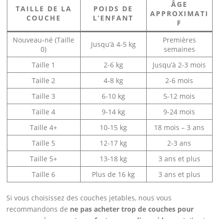
ÂGE
TAILLE DE LA
POIDS DE
APPROXIMATI
COUCHE
L’ENFANT
F
Nouveau-né (Taille
Premières
Jusqu’à 4-5 kg
0)
semaines
Taille 1
2-6 kg
Jusqu’à 2-3 mois
Taille 2
4-8 kg
2-6 mois
Taille 3
6-10 kg
5-12 mois
Taille 4
9-14 kg
9-24 mois
Taille 4+
10-15 kg
18 mois – 3 ans
Taille 5
12-17 kg
2-3 ans
Taille 5+
13-18 kg
3 ans et plus
Taille 6
Plus de 16 kg
3 ans et plus
Si vous choisissez des couches jetables, nous vous
recommandons de
ne pas acheter trop de couches pour