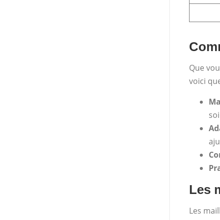
Comm
Que vous
voici qu
Ma
so
Ad
aju
Co
Pr
Les m
Les mail