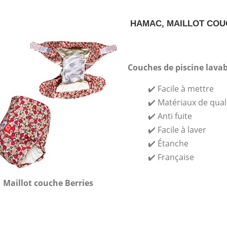
HAMAC, MAILLOT COU
Couches de piscine lav
✔️ Facile à mettre
✔️ Matériaux de qual
✔️ Anti fuite
✔️ Facile à laver
✔️ Étanche
✔️ Française
Maillot couche Berries