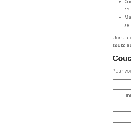
Co
se
Ma
se
Une aut
toute a
Couch
Pour vou
Im