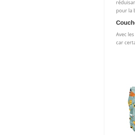
réduisan
pour la 
Couche
Avec les
car cert