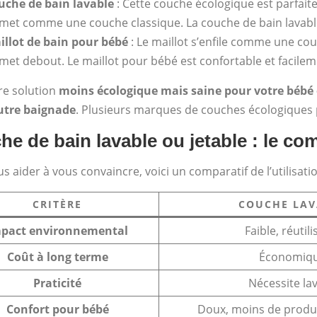
uche de bain lavable
: Cette couche écologique est parfaite
 met comme une couche classique. La couche de bain lavabl
illot de bain pour bébé
: Le maillot s’enfile comme une couc
 met debout. Le maillot pour bébé est confortable et facilem
re solution
moins écologique mais saine pour votre bébé es
utre baignade
. Plusieurs marques de couches écologiques
e de bain lavable ou jetable : le com
s aider à vous convaincre, voici un comparatif de l’utilisat
CRITÈRE
COUCHE LAV
pact environnemental
Faible, réutili
Coût à long terme
Économiq
Praticité
Nécessite la
Confort pour bébé
Doux, moins de produ