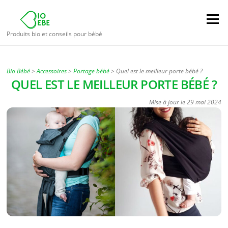
Aller
au
Menu
contenu
Produits bio et conseils pour bébé
Bio Bébé
>
Accessoires
>
Portage bébé
>
Quel est le meilleur porte bébé ?
QUEL EST LE MEILLEUR PORTE BÉBÉ ?
Mise à jour le
29 mai 2024