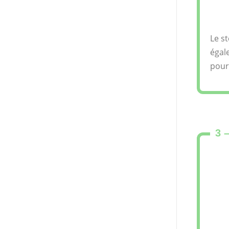
Le st
égal
pourr
3 