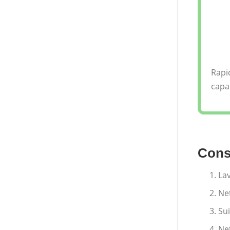
Rapi
capac
Conse
Lav
Net
Sui
Net