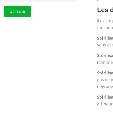
Les d
Il exist
fonction
Stérilis
vous ave
Stérili
(comme t
Stérilis
pas de p
dégrader
Stérilis
à 1 heur