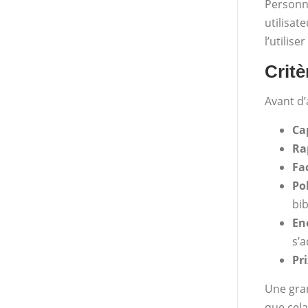
Personne
utilisat
l’utilis
Critè
Avant d’
Ca
Ra
Fac
Po
bi
En
s’a
Pr
Une gran
que cela