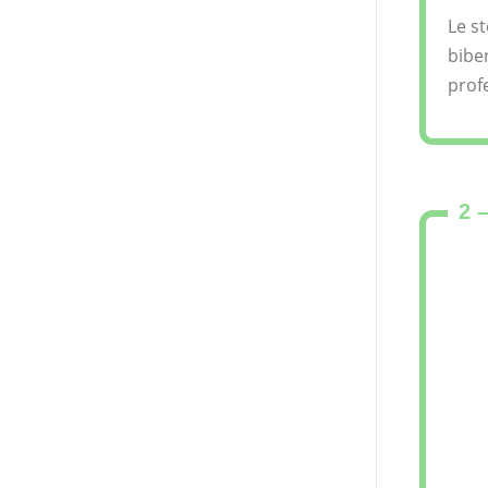
Le s
bibe
prof
2 