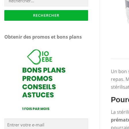
Obtenir des promos et bons plans
Un bon s
repas. M
stérilis
Pourq
La stéri
prématu
pourraie